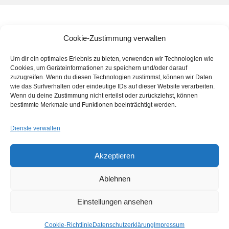
Cookie-Zustimmung verwalten
Um dir ein optimales Erlebnis zu bieten, verwenden wir Technologien wie
Cookies, um Geräteinformationen zu speichern und/oder darauf
zuzugreifen. Wenn du diesen Technologien zustimmst, können wir Daten
wie das Surfverhalten oder eindeutige IDs auf dieser Website verarbeiten.
Wenn du deine Zustimmung nicht erteilst oder zurückziehst, können
bestimmte Merkmale und Funktionen beeinträchtigt werden.
Dienste verwalten
Bilder und Texte sind urheberrechtlich geschützt und dürfen
Akzeptieren
ohne schriftliche Genehmigung nicht genutzt werden.
Schönberg Handling Service GmbH
Ablehnen
Einstellungen ansehen
https://www.fussbodenbau-
kraemer.de/google3817f61e1f824839.html
Cookie-Richtlinie
Datenschutzerklärung
Impressum