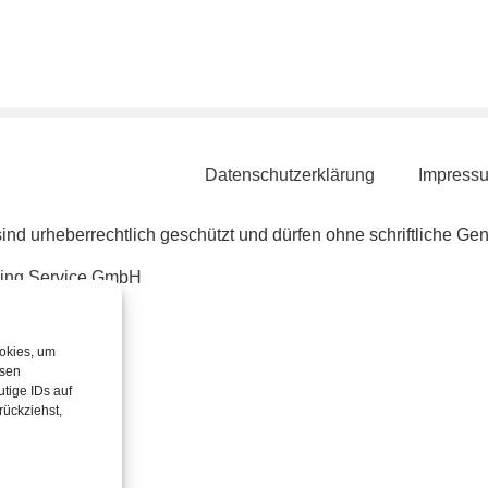
Datenschutzerklärung
Impress
sind urheberrechtlich geschützt und dürfen ohne schriftliche G
ing Service GmbH
bodenbau-kraemer.de/google3817f61e1f824839.html
ookies, um
esen
tige IDs auf
rückziehst,