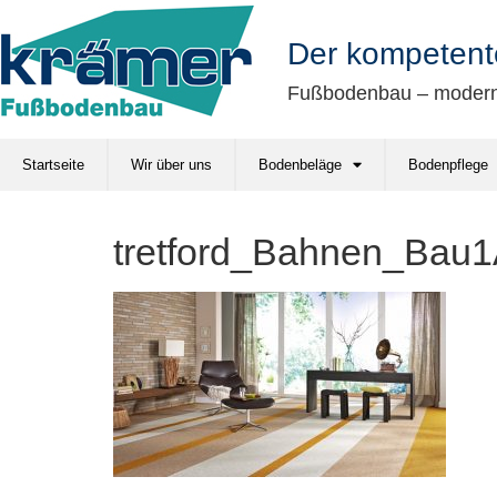
springen
Der kompetent
Fußbodenbau – modern 
Startseite
Wir über uns
Bodenbeläge
Bodenpflege
tretford_Bahnen_Bau1